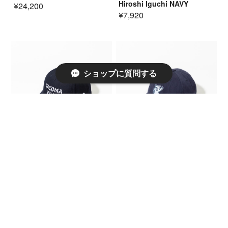
Hiroshi Iguchi NAVY
¥24,200
¥7,920
ショップに質問する
TACOMA FUJI RECORDS
TACOMA FUJI RECORDS
TACOMA FUJI ORIENTALES
STRETCH MAN CAP
CAP NAVY
designed by James Ulmer
NAVY
¥7,920
¥7,920