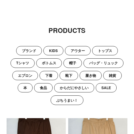
PRODUCTS
ブランド
KIDS
アウター
トップス
Tシャツ
ボトムス
帽子
バッグ・リュック
エプロン
下着
靴下
履き物
雑貨
本
食品
からだにやさしい
SALE
ぶちうまい！