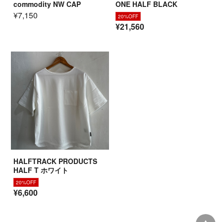
commodity NW CAP
ONE HALF BLACK
¥7,150
20%OFF
¥21,560
HALFTRACK PRODUCTS
HALF T ホワイト
20%OFF
¥6,600