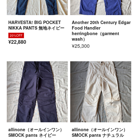
HARVESTA! BIG POCKET
Another 20th Century Edgar
NIKKA PANTS 無地ネイビー
Food Handler
herringbone（garment
20%OFF
wash）
¥22,880
¥25,300
allinone（オールインワン）
allinone（オールインワン）
SMOCK pants ネイビー
SMOCK pants ナチュラル