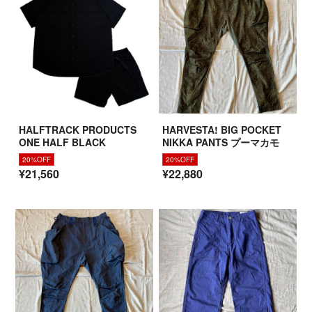
HALFTRACK PRODUCTS
HARVESTA! BIG POCKET
ONE HALF BLACK
NIKKA PANTS プーマカモ
20%OFF
20%OFF
¥21,560
¥22,880