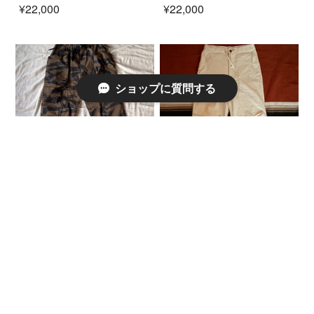
¥22,000
¥22,000
ショップに質問する
TROVE x 岡部文彦 / BIG
allinone MOCK pants ナチュ
POCKET CARGO PANTS (
ラル（ミニヘリンボーン）
TYPE EASY ) / TIGER CAMO
¥20,900
30%OFF
¥24,640