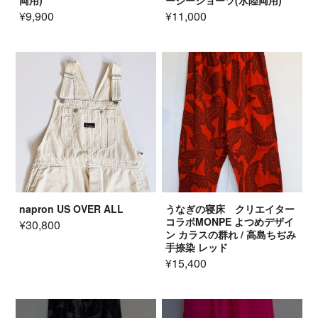
両用)
ージーショーツ(水陸両用)
¥9,900
¥11,000
napron US OVER ALL
うなぎの寝床 クリエイター
コラボMONPE よつめデザイ
¥30,800
ン カラスの群れ / 高島ちぢみ
手捺染 レッド
¥15,400