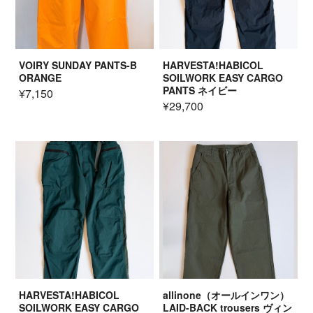
VOIRY SUNDAY PANTS-B
HARVESTA!HABICOL
ORANGE
SOILWORK EASY CARGO
PANTS ネイビー
¥7,150
¥29,700
HARVESTA!HABICOL
allinone（オールインワン）
SOILWORK EASY CARGO
LAID-BACK trousers ヴィン