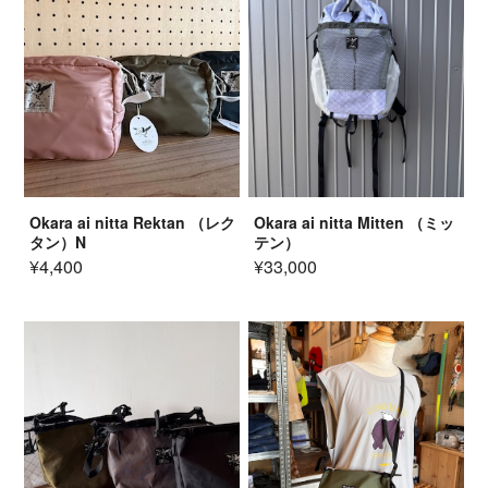
Okara ai nitta Rektan （レク
Okara ai nitta Mitten （ミッ
タン）N
テン）
¥4,400
¥33,000