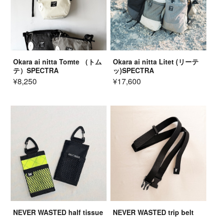
Okara ai nitta Tomte （トム
Okara ai nitta Litet (リーテ
テ）SPECTRA
ッ)SPECTRA
¥8,250
¥17,600
NEVER WASTED half tissue
NEVER WASTED trip belt