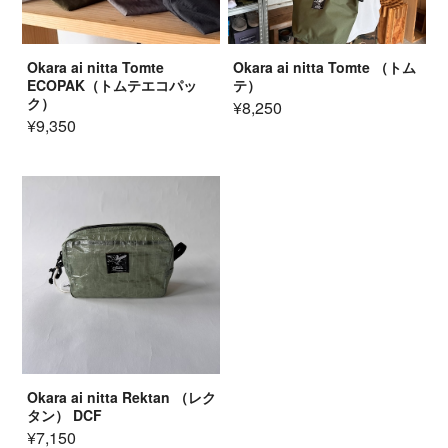
Okara ai nitta Tomte
Okara ai nitta Tomte （トム
ECOPAK（トムテエコパッ
テ）
ク）
¥8,250
¥9,350
Okara ai nitta Rektan （レク
タン） DCF
¥7,150