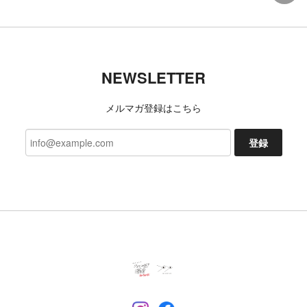
2026/07/06
TACOMA FUJI RECORDS 日常藝術 POCKET Tee designed by Daijiro Ohara BLACK
NEWSLETTER
L
2026/07/03
メルマガ登録はこちら
今回も、迅速な対応ありがとうございました 新たな
発見、楽しみにしております!
登録
いつもご利用いただきありがとうござ
います。 レビューもいただき励みにな
ります。 これからも楽しんでいただけ
るよう努めます。 今後ともよろしくお
願いいたします。
一二 モンペズボンLN 草
2026/07/02