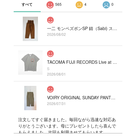
すべて
565
4
0
一二 モンペズボンSP 錆（Sabi) ストレッチ
2026/08/02
TACOMA FUJI RECORDS Live at Fillmore!? Tee designed by Hirohisa Yokoyama HEATHER GRAY
S
2026/08/01
VOIRY ORIGINAL SUNDAY PANTS-C/LINEN COLOR カーキ
2026/07/31
注文してすぐ届きました。毎回ながら迅速な対応あ
りがとうございます。母にプレゼントしたら喜んで
もらえました。次回も利用させてもらいます。