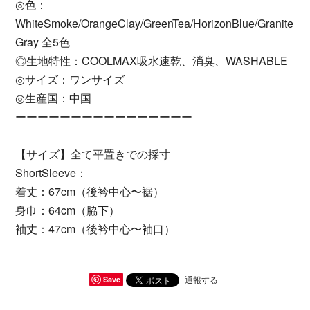
◎色：
WhiteSmoke/OrangeClay/GreenTea/HorizonBlue/Granite
Gray 全5色
◎生地特性：COOLMAX吸水速乾、消臭、WASHABLE
◎サイズ：ワンサイズ
◎生産国：中国
ーーーーーーーーーーーーーーーー
【サイズ】全て平置きでの採寸
ShortSleeve：
着丈：67cm（後衿中心〜裾）
身巾：64cm（脇下）
袖丈：47cm（後衿中心〜袖口）
通報する
Save