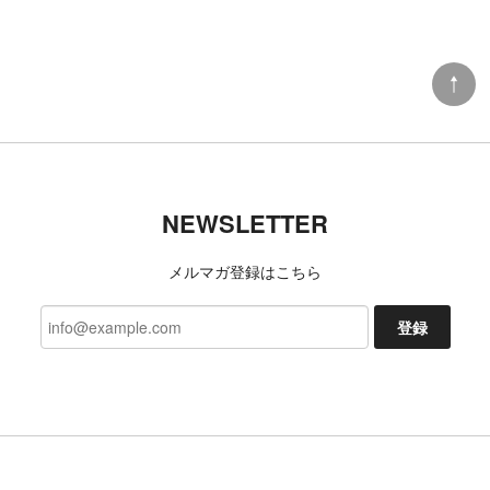
DANNER x TACOMA FUJI RECORDS LUXON “BIGFOOT SURVERY PROJECT”
9 (27cm)
2026/07/06
TACOMA FUJI RECORDS 日常藝術 POCKET Tee designed by Daijiro Ohara BLACK
NEWSLETTER
L
2026/07/03
メルマガ登録はこちら
今回も、迅速な対応ありがとうございました 新たな
発見、楽しみにしております!
登録
いつもご利用いただきありがとうござ
います。 レビューもいただき励みにな
ります。 これからも楽しんでいただけ
るよう努めます。 今後ともよろしくお
願いいたします。