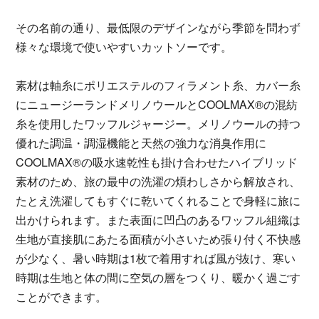
その名前の通り、最低限のデザインながら季節を問わず
様々な環境で使いやすいカットソーです。
素材は軸糸にポリエステルのフィラメント糸、カバー糸
にニュージーランドメリノウールとCOOLMAX®の混紡
糸を使用したワッフルジャージー。メリノウールの持つ
優れた調温・調湿機能と天然の強力な消臭作用に
COOLMAX®の吸水速乾性も掛け合わせたハイブリッド
素材のため、旅の最中の洗濯の煩わしさから解放され、
たとえ洗濯してもすぐに乾いてくれることで身軽に旅に
出かけられます。また表面に凹凸のあるワッフル組織は
生地が直接肌にあたる面積が小さいため張り付く不快感
が少なく、暑い時期は1枚で着用すれば風が抜け、寒い
時期は生地と体の間に空気の層をつくり、暖かく過ごす
ことができます。