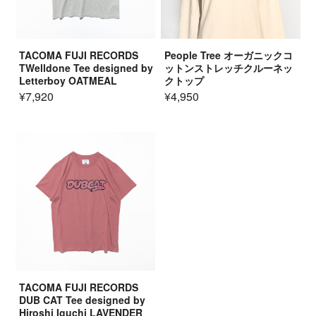
TACOMA FUJI RECORDS
People Tree オーガニックコ
TWelldone Tee designed by
ットンストレッチクルーネッ
Letterboy OATMEAL
クトップ
¥7,920
¥4,950
TACOMA FUJI RECORDS
DUB CAT Tee designed by
Hiroshi Iguchi LAVENDER