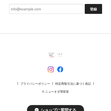
発見、楽しみにしております!
登録
いつもご利用いただきありがとうござ
います。 レビューもいただき励みにな
ります。 これからも楽しんでいただけ
るよう努めます。 今後ともよろしくお
願いいたします。
一二 モンペズボンLN 草
2026/07/02
プライバシーポリシー
特定商取引法に基づく表記
TACOMA FUJI RECORDS Phahurat Market TACOMA DUB ver. Tee designed by MOOLA / YANGGAO LAVENDER
© ニューオダ理容室
L
2026/06/27
ショップに質問する
今回もありがとうございました 無事届きました