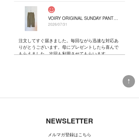
VOIRY ORIGINAL SUNDAY PANTS-C/LINEN COLOR カーキ
2026/07/31
注文してすぐ届きました。毎回ながら迅速な対応あ
りがとうございます。母にプレゼントしたら喜んで
もらえました。次回も利用させてもらいます。
DANNER x TACOMA FUJI RECORDS LUXON “BIGFOOT SURVERY PROJECT”
9 (27cm)
2026/07/06
TACOMA FUJI RECORDS 日常藝術 POCKET Tee designed by Daijiro Ohara BLACK
NEWSLETTER
L
2026/07/03
メルマガ登録はこちら
今回も、迅速な対応ありがとうございました 新たな