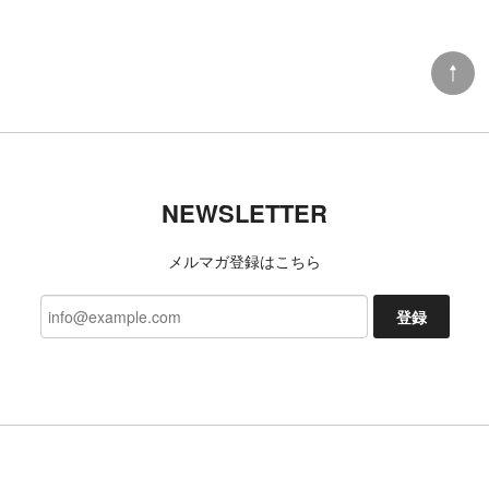
DANNER x TACOMA FUJI RECORDS LUXON “BIGFOOT SURVERY PROJECT”
9 (27cm)
2026/07/06
TACOMA FUJI RECORDS 日常藝術 POCKET Tee designed by Daijiro Ohara BLACK
NEWSLETTER
L
2026/07/03
メルマガ登録はこちら
今回も、迅速な対応ありがとうございました 新たな
発見、楽しみにしております!
登録
いつもご利用いただきありがとうござ
います。 レビューもいただき励みにな
ります。 これからも楽しんでいただけ
るよう努めます。 今後ともよろしくお
願いいたします。