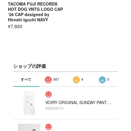
TACOMA FUJI RECORDS
HOT DOG VNTG LOGO CAP
‘26 CAP designed by
Hiroshi Iguchi NAVY
¥7,920
ショップの評価
すべて
567
4
0
VOIRY ORIGINAL SUNDAY PANTS-VTS COLOR ライトグレー
2026/08/10