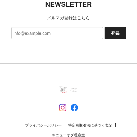
りがとうございます。母にプレゼントしたら喜んで
NEWSLETTER
もらえました。次回も利用させてもらいます。
メルマガ登録はこちら
DANNER x TACOMA FUJI RECORDS LUXON “BIGFOOT SURVERY PROJECT”
登録
9 (27cm)
2026/07/06
TACOMA FUJI RECORDS 日常藝術 POCKET Tee designed by Daijiro Ohara BLACK
L
2026/07/03
今回も、迅速な対応ありがとうございました 新たな
発見、楽しみにしております!
いつもご利用いただきありがとうござ
います。 レビューもいただき励みにな
プライバシーポリシー
特定商取引法に基づく表記
ります。 これからも楽しんでいただけ
るよう努めます。 今後ともよろしくお
© ニューオダ理容室