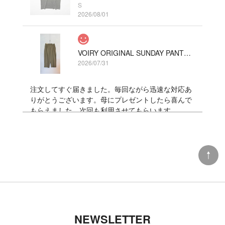
S
2026/08/01
VOIRY ORIGINAL SUNDAY PANTS-C/LINEN COLOR カーキ
2026/07/31
注文してすぐ届きました。毎回ながら迅速な対応あ
りがとうございます。母にプレゼントしたら喜んで
もらえました。次回も利用させてもらいます。
DANNER x TACOMA FUJI RECORDS LUXON “BIGFOOT SURVERY PROJECT”
9 (27cm)
2026/07/06
TACOMA FUJI RECORDS 日常藝術 POCKET Tee designed by Daijiro Ohara BLACK
NEWSLETTER
L