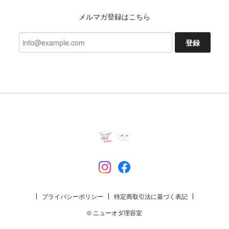
2026/07/03
メルマガ登録はこちら
今回も、迅速な対応ありがとうございました 新たな
発見、楽しみにしております!
登録
いつもご利用いただきありがとうござ
います。 レビューもいただき励みにな
ります。 これからも楽しんでいただけ
るよう努めます。 今後ともよろしくお
願いいたします。
一二 モンペズボンLN 草
2026/07/02
プライバシーポリシー
特定商取引法に基づく表記
TACOMA FUJI RECORDS Phahurat Market TACOMA DUB ver. Tee designed by MOOLA / YANGGAO LAVENDER
© ニューオダ理容室
L