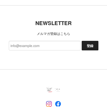
DANNER x TACOMA FUJI RECORDS LUXON “BIGFOOT SURVERY PROJECT”
NEWSLETTER
9 (27cm)
2026/07/06
メルマガ登録はこちら
登録
TACOMA FUJI RECORDS 日常藝術 POCKET Tee designed by Daijiro Ohara BLACK
L
2026/07/03
今回も、迅速な対応ありがとうございました 新たな
発見、楽しみにしております!
いつもご利用いただきありがとうござ
います。 レビューもいただき励みにな
ります。 これからも楽しんでいただけ
るよう努めます。 今後ともよろしくお
願いいたします。