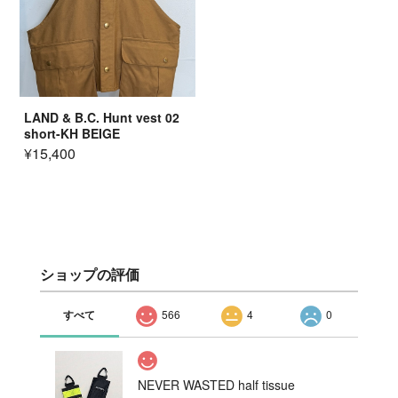
LAND & B.C. Hunt vest 02
short-KH BEIGE
¥15,400
ショップの評価
すべて
566
4
0
NEVER WASTED half tissue