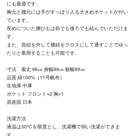
にも最適です。
胸元と腰元には手がすっぽり入る大きめポケットが付い
ています。
長めについた腰ひもは前でも後ろでも結んでいただけま
す。
また、首紐を外して腰紐をクロスにして通すことでゆっ
たりと着用することも可能です。
寸法 着丈 96㎝ 身幅99㎝ 裾幅99㎝
品質 綿100%（11号帆布）
生地厚 中厚
ポケット フロント×2 胸×1
原産国 日本
洗濯方法
液温は30℃を限度とし、洗濯機で弱い洗濯ができま
す。