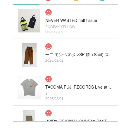
NEVER WASTED half tissue
ECOPAK YELLOW
2026/08/09
一二 モンペズボンSP 錆（Sabi) ストレッチ
2026/08/02
TACOMA FUJI RECORDS Live at Fillmore!? Tee designed by Hirohisa Yokoyama HEATHER GRAY
S
2026/08/01
VOIRY ORIGINAL SUNDAY PANTS-C/LINEN COLOR カーキ
2026/07/31