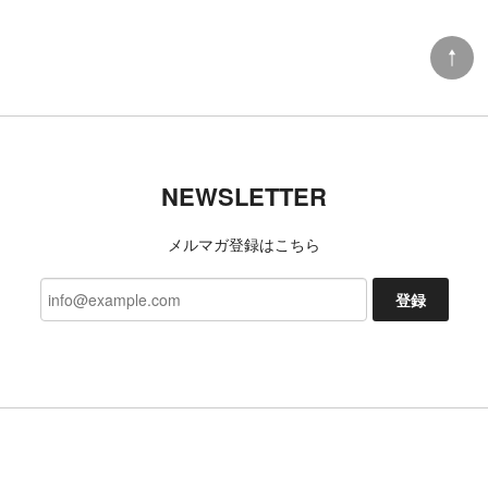
注文してすぐ届きました。毎回ながら迅速な対応あ
りがとうございます。母にプレゼントしたら喜んで
もらえました。次回も利用させてもらいます。
DANNER x TACOMA FUJI RECORDS LUXON “BIGFOOT SURVERY PROJECT”
NEWSLETTER
9 (27cm)
2026/07/06
メルマガ登録はこちら
登録
TACOMA FUJI RECORDS 日常藝術 POCKET Tee designed by Daijiro Ohara BLACK
L
2026/07/03
今回も、迅速な対応ありがとうございました 新たな
発見、楽しみにしております!
いつもご利用いただきありがとうござ