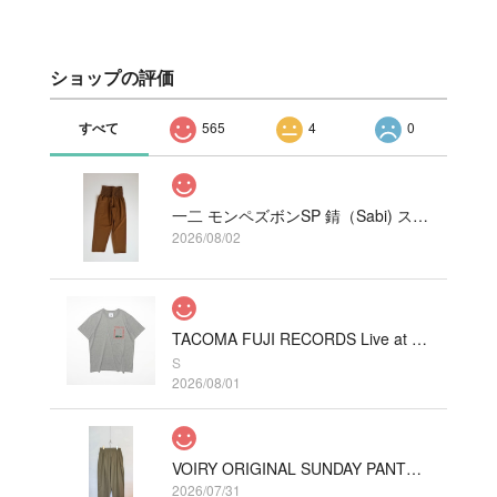
ショップの評価
すべて
565
4
0
一二 モンペズボンSP 錆（Sabi) ストレッチ
2026/08/02
TACOMA FUJI RECORDS Live at Fillmore!? Tee designed by Hirohisa Yokoyama HEATHER GRAY
S
2026/08/01
VOIRY ORIGINAL SUNDAY PANTS-C/LINEN COLOR カーキ
2026/07/31