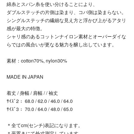
綿糸とスパン糸を使い分けることにより、
ダブルステッチの片側は染まり、コバ側は染まらない。
シングルステッチの繊細な見え方と浮かび上がるアタリ
感が最大の特徴。
シャリ感のあるコットンナイロン素材とオーバーダイな
らではの風合いが更なる魅力を醸し出しています。
素材：cotton70%, nylon30%
MADE IN JAPAN
着丈 / 身幅 / 肩幅 / / 袖丈
ｻｲｽﾞ2： 68.0 / 62.0 / 46.0 / 64.0
ｻｲｽﾞ3： 70.0 / 64.0 / 48.0 / 65.0
＊全てcm(センチ)表記になります。
＊平置きにて外寸測定しています。