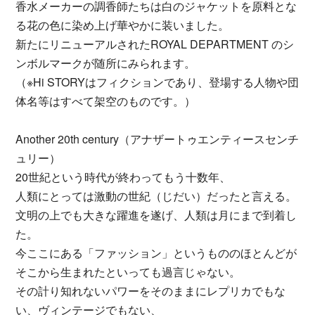
香水メーカーの調香師たちは白のジャケットを原料とな
る花の色に染め上げ華やかに装いました。
新たにリニューアルされたROYAL DEPARTMENT のシ
ンボルマークが随所にみられます。
（※Hi STORYはフィクションであり、登場する人物や団
体名等はすべて架空のものです。）
Another 20th century（アナザートゥエンティースセンチ
ュリー）
20世紀という時代が終わってもう十数年、
人類にとっては激動の世紀（じだい）だったと言える。
文明の上でも大きな躍進を遂げ、人類は月にまで到着し
た。
今ここにある「ファッション」というもののほとんどが
そこから生まれたといっても過言じゃない。
その計り知れないパワーをそのままにレプリカでもな
い、ヴィンテージでもない、