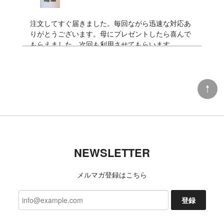
注文してすぐ届きました。毎回ながら迅速な対応あ
りがとうございます。母にプレゼントしたら喜んで
もらえました。次回も利用させてもらいます。
DANNER x TACOMA FUJI RECORDS LUXON “BIGFOOT SURVERY PROJECT”
9 (27cm)
2026/07/06
TACOMA FUJI RECORDS 日常藝術 POCKET Tee designed by Daijiro Ohara BLACK
NEWSLETTER
L
2026/07/03
メルマガ登録はこちら
今回も、迅速な対応ありがとうございました 新たな
発見、楽しみにしております!
登録
いつもご利用いただきありがとうござ